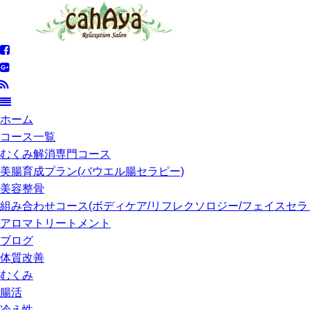
ホーム
コース一覧
むくみ解消専門コース
美腸育成プラン(バウエル腸セラピー)
美容整骨
組み合わせコース(ボディケア/リフレクソロジー/フェイスセラ
アロマトリートメント
ブログ
体質改善
むくみ
腸活
冷え性