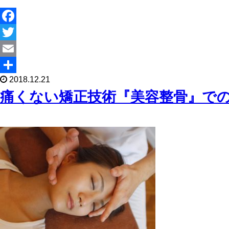
F
a
T
c
w
E
2018.12.21
e
i
m
共
痛くない矯正技術『美容整骨』で
b
t
a
有
o
t
i
o
e
l
k
r