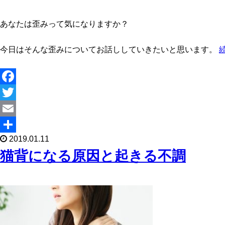
あなたは歪みって気になりますか？
今日はそんな歪みについてお話ししていきたいと思います。
F
a
T
c
w
E
2019.01.11
e
i
m
共
猫背になる原因と起きる不調
b
t
a
有
o
t
i
o
e
l
k
r