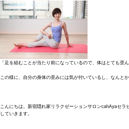
o
e
l
k
r
「足を組むことが当たり前になっているので、体はとても歪ん
この様に、自分の身体の歪みには気が付いているし、なんとか
こんにちは。新宿隠れ家リラクゼーションサロンcahAya
していきます。