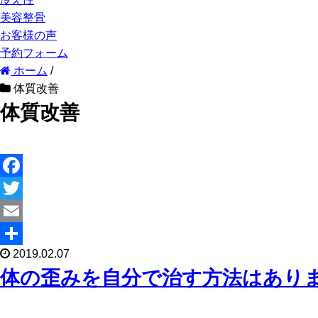
美容整骨
お客様の声
予約フォーム
ホーム
/
体質改善
体質改善
F
a
T
c
w
E
2019.02.07
e
i
m
共
体の歪みを自分で治す方法はあり
b
t
a
有
o
t
i