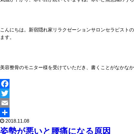
こんにちは。新宿隠れ家リラクゼーションサロンセラピストの
ます。
美容整骨のモニター様を受けていただき、書くことがなかなか
F
a
T
c
w
E
2018.11.08
e
i
m
共
姿勢が悪いと腰痛になる原因
b
t
a
有