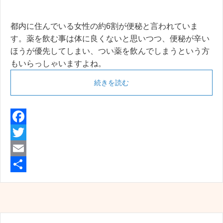
都内に住んでいる女性の約6割が便秘と言われていま
す。薬を飲む事は体に良くないと思いつつ、便秘が辛い
ほうが優先してしまい、つい薬を飲んでしまうという方
もいらっしゃいますよね。
続きを読む
F
a
T
c
w
E
e
i
m
共
b
t
a
有
o
t
i