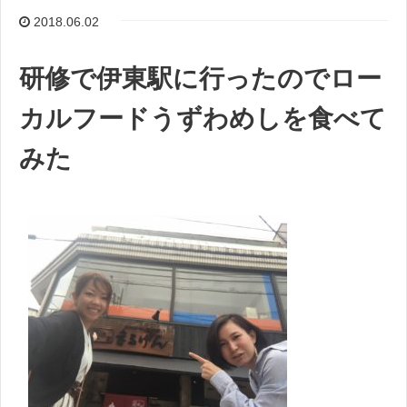
o
e
l
2018.06.02
k
r
研修で伊東駅に行ったのでロー
カルフードうずわめしを食べて
みた