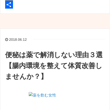
c
w
E
e
i
m
共
b
t
a
有
o
t
i
o
e
l
2018.06.12
k
r
便秘は薬で解消しない理由３選
【腸内環境を整えて体質改善し
ませんか？】