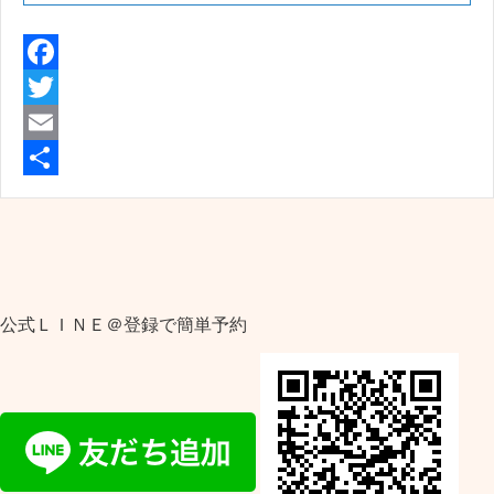
F
a
T
c
w
E
e
i
m
共
b
t
a
有
o
t
i
o
e
l
公式ＬＩＮＥ＠登録で簡単予約
k
r