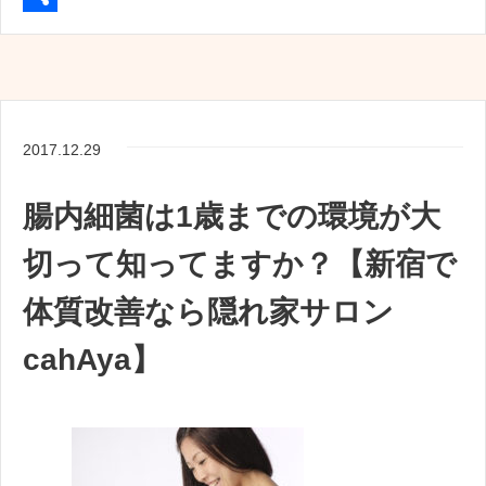
e
i
m
共
b
t
a
有
o
t
i
o
e
l
2017.12.29
k
r
腸内細菌は1歳までの環境が大
切って知ってますか？【新宿で
体質改善なら隠れ家サロン
cahAya】