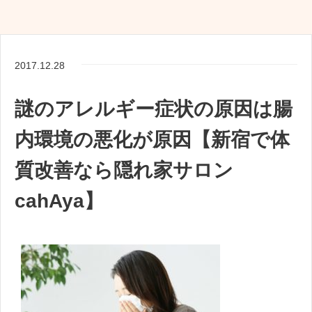
b
t
a
有
o
t
i
o
e
l
2017.12.28
k
r
謎のアレルギー症状の原因は腸
内環境の悪化が原因【新宿で体
質改善なら隠れ家サロン
cahAya】