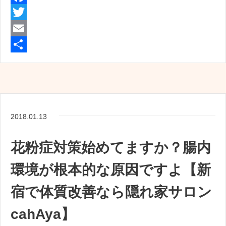
F
a
T
c
w
E
e
i
m
共
b
t
a
有
o
t
i
o
e
l
2018.01.13
k
r
花粉症対策始めてますか？腸内
環境が根本的な原因ですよ【新
宿で体質改善なら隠れ家サロン
cahAya】