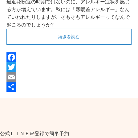
最近花粉症の時期ではないのに、アレルギー症状を感じ
る方が増えています。秋には「寒暖差アレルギー」なん
ていわれたりしますが、そもそもアレルギーってなんで
起こるのでしょうか?
続きを読む
F
a
T
c
w
E
e
i
m
共
b
t
a
有
o
t
i
o
e
l
公式ＬＩＮＥ＠登録で簡単予約
k
r