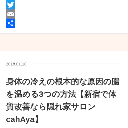
F
a
T
c
w
E
e
i
m
共
b
t
a
有
o
t
i
o
e
l
2018.01.16
k
r
身体の冷えの根本的な原因の腸
を温める3つの方法【新宿で体
質改善なら隠れ家サロン
cahAya】