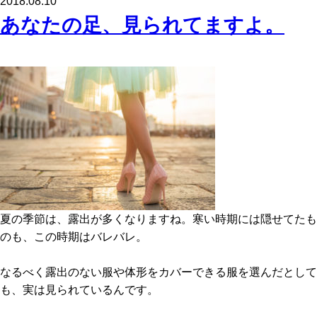
2018.08.10
c
tt
ail
あなたの足、見られてますよ。
e
er
b
o
o
k
夏の季節は、露出が多くなりますね。寒い時期には隠せてたも
のも、この時期はバレバレ。
なるべく露出のない服や体形をカバーできる服を選んだとして
も、実は見られているんです。