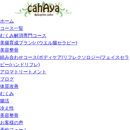
ホーム
コース一覧
むくみ解消専門コース
美腸育成プラン(バウエル腸セラピー)
美容整骨
組み合わせコース(ボディケア/リフレクソロジー/フェイスセラ
ピー/ハンドリフレ)
アロマトリートメント
ブログ
体質改善
むくみ
腸活
冷え性
美容整骨
お客様の声
予約フォーム