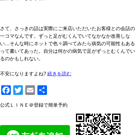
さて、さっきの話は実際にご来店いただいたお客様との会話の
一コマなんです。ずっと足がむくんでいてなかなか改善しな
い…そんな時にネットで色々調べてみたら病気の可能性もある
って書いてあった。自分は何かの病気で足がずっとむくんでい
るのかもしれない。
不安になりますよね?
続きを読む
F
T
E
共
a
wi
m
有
公式ＬＩＮＥ＠登録で簡単予約
c
tt
ail
e
er
b