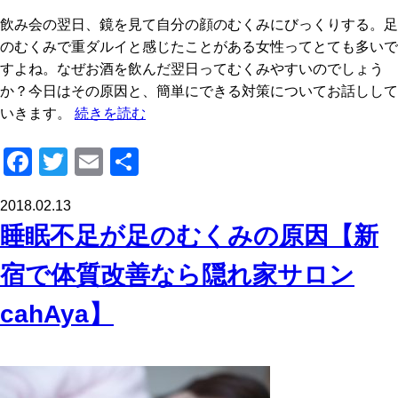
飲み会の翌日、鏡を見て自分の顔のむくみにびっくりする。足
のむくみで重ダルイと感じたことがある女性ってとても多いで
すよね。なぜお酒を飲んだ翌日ってむくみやすいのでしょう
か？今日はその原因と、簡単にできる対策についてお話しして
いきます。
続きを読む
F
T
E
共
a
wi
m
有
2018.02.13
c
tt
ail
睡眠不足が足のむくみの原因【新
e
er
b
宿で体質改善なら隠れ家サロン
o
cahAya】
o
k