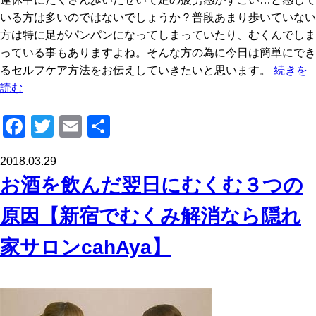
いる方は多いのではないでしょうか？普段あまり歩いていない
方は特に足がパンパンになってしまっていたり、むくんでしま
っている事もありますよね。そんな方の為に今日は簡単にでき
るセルフケア方法をお伝えしていきたいと思います。
続きを
読む
F
T
E
共
a
wi
m
有
2018.03.29
c
tt
ail
お酒を飲んだ翌日にむくむ３つの
e
er
b
原因【新宿でむくみ解消なら隠れ
o
家サロンcahAya】
o
k