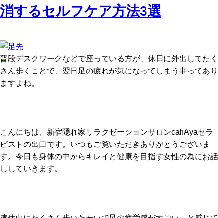
b
消するセルフケア方法3選
o
o
k
普段デスクワークなどで座っている方が、休日に外出してたく
さん歩くことで、翌日足の疲れが気になってしまう事ってあり
ますよね。
こんにちは、新宿隠れ家リラクゼーションサロンcahAyaセラ
ピストの出口です。いつもご覧いただきありがとうございま
す。今日も身体の中からキレイと健康を目指す女性の為にお話
ししていきます。
連休中にたくさん歩いたせいで足の疲労感がすごい…と感じて