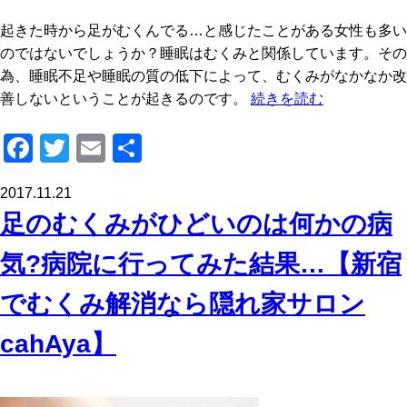
起きた時から足がむくんでる…と感じたことがある女性も多い
のではないでしょうか？睡眠はむくみと関係しています。その
為、睡眠不足や睡眠の質の低下によって、むくみがなかなか改
善しないということが起きるのです。
続きを読む
F
T
E
共
a
wi
m
有
2017.11.21
c
tt
ail
足のむくみがひどいのは何かの病
e
er
b
気?病院に行ってみた結果…【新宿
o
でむくみ解消なら隠れ家サロン
o
cahAya】
k