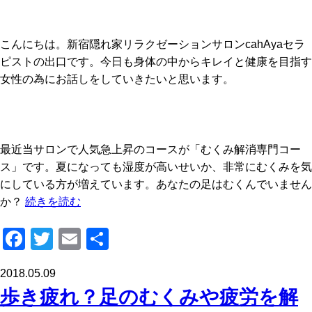
こんにちは。新宿隠れ家リラクゼーションサロンcahAyaセラ
ピストの出口です。今日も身体の中からキレイと健康を目指す
女性の為にお話しをしていきたいと思います。
最近当サロンで人気急上昇のコースが「むくみ解消専門コー
ス」です。夏になっても湿度が高いせいか、非常にむくみを気
にしている方が増えています。あなたの足はむくんでいません
か？
続きを読む
F
T
E
共
a
wi
m
有
2018.05.09
c
tt
ail
歩き疲れ？足のむくみや疲労を解
e
er