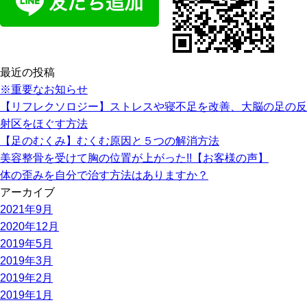
o
o
k
最近の投稿
※重要なお知らせ
【リフレクソロジー】ストレスや寝不足を改善、大脳の足の反
射区をほぐす方法
【足のむくみ】むくむ原因と５つの解消方法
美容整骨を受けて胸の位置が上がった!!【お客様の声】
体の歪みを自分で治す方法はありますか？
アーカイブ
2021年9月
2020年12月
2019年5月
2019年3月
2019年2月
2019年1月