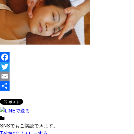
F
a
T
c
w
E
e
i
m
共
b
t
a
有
o
t
i
o
e
l
SNSでもご購読できます。
Twitter
でフォローする
k
r