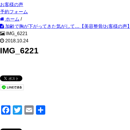
お客様の声
予約フォーム
ホーム
/
加齢で胸が下がってきた気がして…【美容整骨/お客様の声
IMG_6221
2018.10.24
IMG_6221
F
T
E
共
a
wi
m
有
c
tt
ail