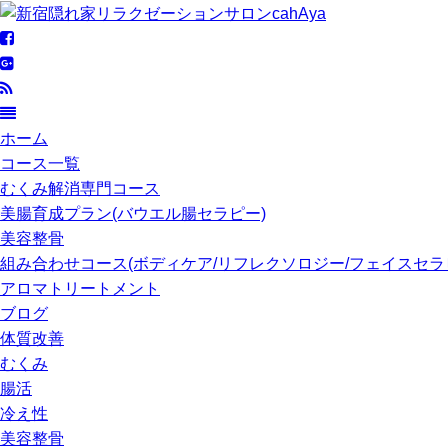
ホーム
コース一覧
むくみ解消専門コース
美腸育成プラン(バウエル腸セラピー)
美容整骨
組み合わせコース(ボディケア/リフレクソロジー/フェイスセラ
アロマトリートメント
ブログ
体質改善
むくみ
腸活
冷え性
美容整骨