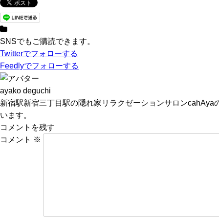
e
er
b
o
SNSでもご購読できます。
Twitter
でフォローする
o
Feedly
でフォローする
k
ayako deguchi
新宿駅新宿三丁目駅の隠れ家リラクゼーションサロンcahA
います。
コメントを残す
コメント
※