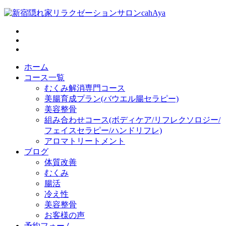
ホーム
コース一覧
むくみ解消専門コース
美腸育成プラン(バウエル腸セラピー)
美容整骨
組み合わせコース(ボディケア/リフレクソロジー/
フェイスセラピー/ハンドリフレ)
アロマトリートメント
ブログ
体質改善
むくみ
腸活
冷え性
美容整骨
お客様の声
予約フォーム