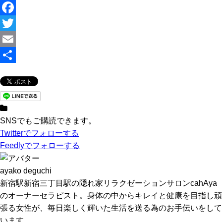
F
a
T
c
w
E
e
i
m
共
b
t
a
有
o
t
i
o
e
l
SNSでもご購読できます。
Twitter
でフォローする
k
r
Feedly
でフォローする
ayako deguchi
新宿駅新宿三丁目駅の隠れ家リラクゼーションサロンcahAya
のオーナーセラピスト。身体の中からキレイと健康を目指し頑
張る女性が、毎日楽しく輝いた生活を送る為のお手伝いをして
います。