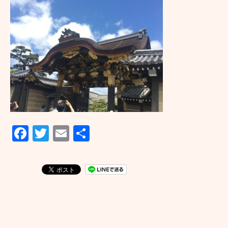
F
T
E
共
a
wi
m
有
c
tt
ail
e
er
b
o