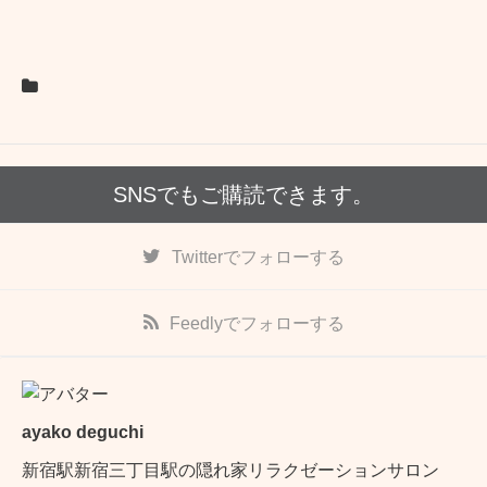
o
t
i
o
e
l
k
r
SNSでもご購読できます。
Twitter
でフォローする
Feedly
でフォローする
ayako deguchi
新宿駅新宿三丁目駅の隠れ家リラクゼーションサロン