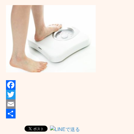
F
a
T
c
w
E
e
i
m
共
b
t
a
有