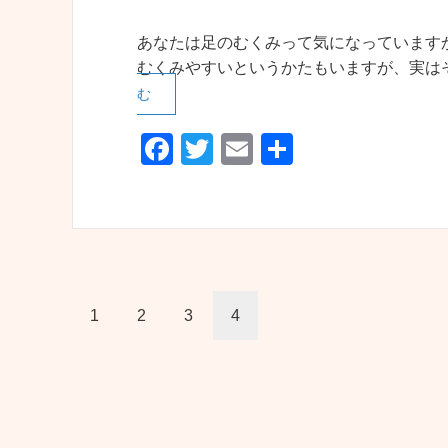
あなたは足のむくみって気になっています
むくみやすいというかたもいますが、実は
む
F
T
E
共
a
wi
m
有
c
tt
ail
e
er
b
o
1
2
3
4
o
k