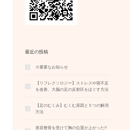
最近の投稿
※重要なお知らせ
【リフレクソロジー】ストレスや寝不足
を改善、大脳の足の反射区をほぐす方法
【足のむくみ】むくむ原因と５つの解消
方法
美容整骨を受けて胸の位置が上がった!!