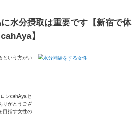
為に水分摂取は重要です【新宿で体
ahAya】
るという方がい
ンcahAyaセ
ありがとうござ
を目指す女性の