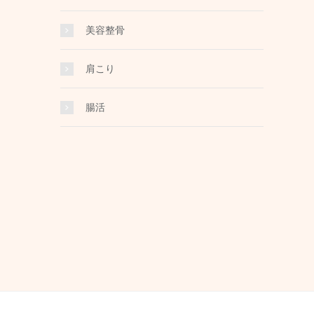
美容整骨
肩こり
腸活