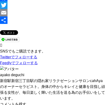
F
a
T
c
w
E
e
i
m
共
b
t
a
有
o
t
i
o
e
l
SNSでもご購読できます。
Twitter
でフォローする
k
r
Feedly
でフォローする
ayako deguchi
新宿駅新宿三丁目駅の隠れ家リラクゼーションサロンcahAya
のオーナーセラピスト。身体の中からキレイと健康を目指し頑
張る女性が、毎日楽しく輝いた生活を送る為のお手伝いをして
います。
コメントを残す