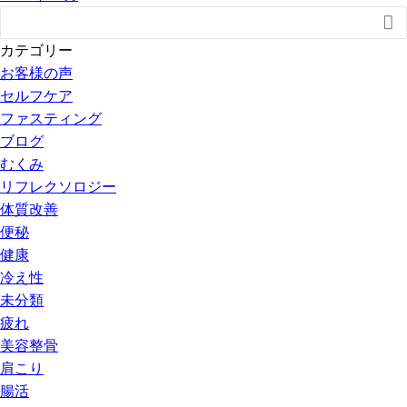

カテゴリー
お客様の声
セルフケア
ファスティング
ブログ
むくみ
リフレクソロジー
体質改善
便秘
健康
冷え性
未分類
疲れ
美容整骨
肩こり
腸活