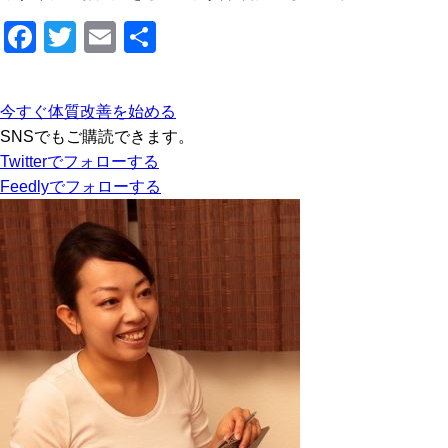
F
T
E
共
a
wi
m
有
c
tt
ail
今すぐ体質改善を始める
e
er
SNSでもご購読できます。
b
Twitter
でフォローする
Feedly
でフォローする
o
o
k