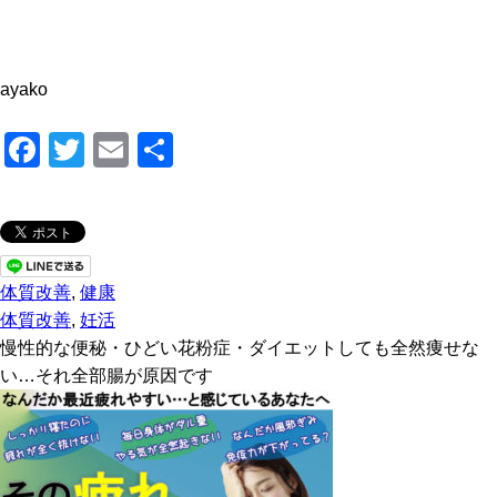
ayako
F
T
E
共
a
wi
m
有
c
tt
ail
e
er
b
体質改善
,
健康
o
体質改善
,
妊活
慢性的な便秘・ひどい花粉症・ダイエットしても全然痩せな
o
い…それ全部腸が原因です
k