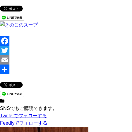
F
a
T
c
w
E
e
i
m
共
b
t
a
有
o
t
i
o
e
l
SNSでもご購読できます。
Twitter
でフォローする
k
r
Feedly
でフォローする