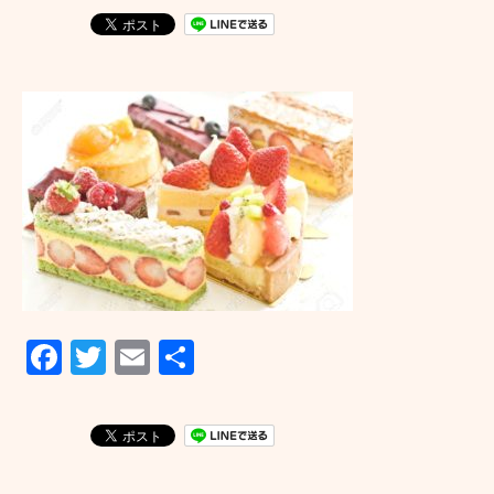
F
T
E
共
a
wi
m
有
c
tt
ail
e
er