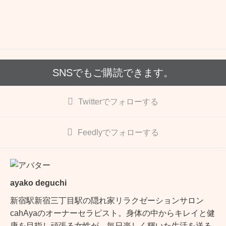
b
o
o
k
SNSでもご購読できます。
Twitter
でフォローする
Feedly
でフォローする
ayako deguchi
新宿駅新宿三丁目駅の隠れ家リラクゼーションサロン
cahAyaのオーナーセラピスト。身体の中からキレイと健
康を目指し頑張る女性が、毎日楽しく輝いた生活を送る