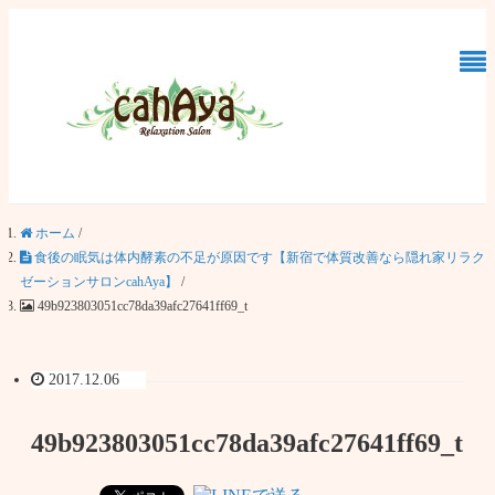
ホーム
/
食後の眠気は体内酵素の不足が原因です【新宿で体質改善なら隠れ家リラク
ゼーションサロンcahAya】
/
49b923803051cc78da39afc27641ff69_t
2017.12.06
49b923803051cc78da39afc27641ff69_t