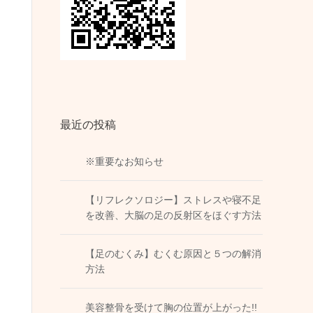
最近の投稿
※重要なお知らせ
【リフレクソロジー】ストレスや寝不足
を改善、大脳の足の反射区をほぐす方法
【足のむくみ】むくむ原因と５つの解消
方法
美容整骨を受けて胸の位置が上がった!!