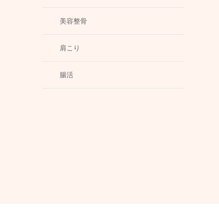
美容整骨
肩こり
腸活