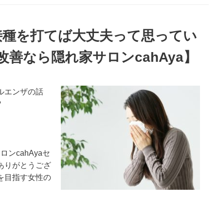
接種を打てば大丈夫って思ってい
善なら隠れ家サロンcahAya】
ルエンザの話
?
ンcahAyaセ
ありがとうござ
を目指す女性の