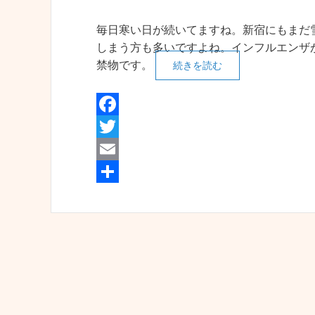
毎日寒い日が続いてますね。新宿にもまだ
しまう方も多いですよね。インフルエンザ
禁物です。
続きを読む
F
a
T
c
w
E
e
i
m
共
b
t
a
有
o
t
i
o
e
l
k
r