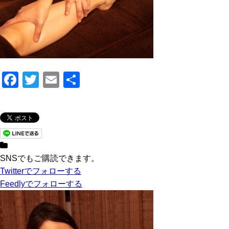
F
T
E
共
a
wi
m
有
c
tt
ail
e
er
b
o
SNSでもご購読できます。
Twitter
でフォローする
o
Feedly
でフォローする
k