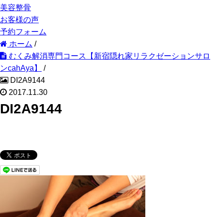
美容整骨
お客様の声
予約フォーム
ホーム
/
むくみ解消専門コース【新宿隠れ家リラクゼーションサロ
ンcahAya】
/
DI2A9144
2017.11.30
DI2A9144