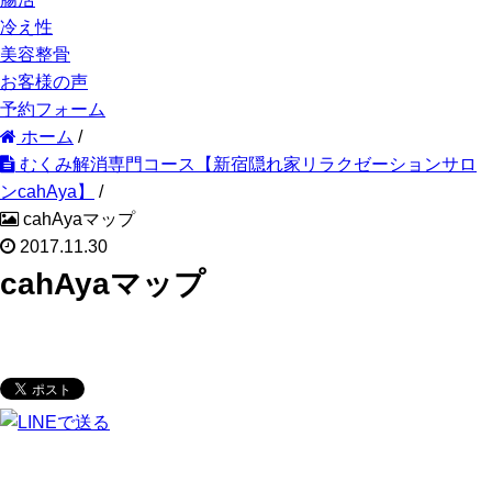
冷え性
美容整骨
お客様の声
予約フォーム
ホーム
/
むくみ解消専門コース【新宿隠れ家リラクゼーションサロ
ンcahAya】
/
cahAyaマップ
2017.11.30
cahAyaマップ