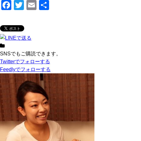
F
T
E
共
a
wi
m
有
c
tt
ail
e
er
b
o
SNSでもご購読できます。
Twitter
でフォローする
o
Feedly
でフォローする
k