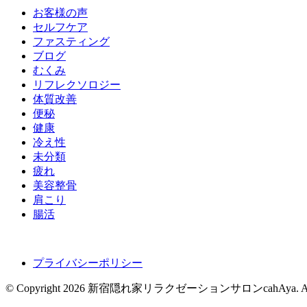
お客様の声
セルフケア
ファスティング
ブログ
むくみ
リフレクソロジー
体質改善
便秘
健康
冷え性
未分類
疲れ
美容整骨
肩こり
腸活
プライバシーポリシー
© Copyright 2026 新宿隠れ家リラクゼーションサロンcahAya. All rig