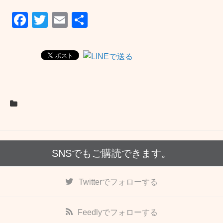
F
T
E
共
a
wi
m
有
c
tt
ail
e
er
b
o
o
k
SNSでもご購読できます。
Twitter
でフォローする
Feedly
でフォローする