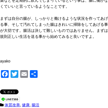
薬などを定期的に飲んでしまっているという事は、腸に働かな
くていいと言っているようなことです。
まずは自分の腸が、しっかりと働けるような状況を作ってあげ
る事、そして汚れてしまった腸はきれいに掃除をしてあげる事
が大切です。腸活は決して難しいものではありません。まずは
規則正しい生活を送る事から始めてみると良いですよ。
ayako
F
T
E
共
a
wi
m
有
c
tt
ail
e
er
b
体質改善
,
健康
,
腸活