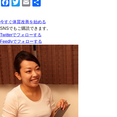
F
T
E
共
a
wi
m
有
c
tt
ail
今すぐ体質改善を始める
e
er
SNSでもご購読できます。
b
Twitter
でフォローする
Feedly
でフォローする
o
o
k