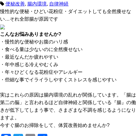
o
便秘改善
,
腸内環境
,
自律神経
慢性的な便秘・ひどい花粉症・ダイエットしても全然痩せな
o
い…それ全部腸が原因です
k
こんなお悩みありませんか?
・慢性的な便秘やお腹のハリ感
・食べる量は少ないのに全然痩せない
・最近なんだか疲れやすい
・年中感じる冷えやむくみ
・年々ひどくなる花粉症やアレルギー
・些細な事でイライラしやすくストレスを感じやすい
実はこれらの原因は腸内環境の乱れが関係しています。「腸は
第二の脳」と言われるほど自律神経と関係している『腸』の働
きが低下してしまう事で、さまざまな不調を感じるようになり
ますよ。
今すぐ腸のお掃除をして、体質改善始めませんか?