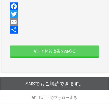
F
a
T
c
w
E
e
i
m
共
b
t
a
有
今すぐ体質改善を始める
o
t
i
o
e
l
k
r
SNSでもご購読できます。
Twitter
でフォローする