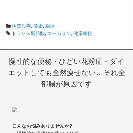
b
t
a
有
o
t
i
o
e
l
体質改善
,
健康
,
腸活
k
r
トランス脂肪酸
,
マーガリン
,
健康維持
慢性的な便秘・ひどい花粉症・ダイ
エットしても全然痩せない…それ全
部腸が原因です
こんなお悩みありませんか?