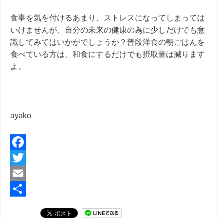
食事を気を付けるあまり、ストレスになってしまっては
いけませんが、自分の未来の健康の為に少しだけでも意
識してみてはいかがでしょうか？普段洋食の朝ごはんを
食べている方は、和食にするだけでも摂取量は減ります
よ。
ayako
F
a
T
c
w
E
e
i
m
共