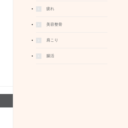
疲れ
美容整骨
肩こり
腸活