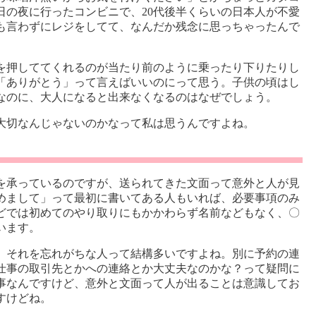
日の夜に行ったコンビニで、20代後半くらいの日本人が不愛
も言わずにレジをしてて、なんだか残念に思っちゃったんで
を押しててくれるのが当たり前のように乗ったり下りたりし
「ありがとう」って言えばいいのにって思う。子供の頃はし
なのに、大人になると出来なくなるのはなぜでしょう。
大切なんじゃないのかなって私は思うんですよね。
を承っているのですが、送られてきた文面って意外と人が見
めまして」って最初に書いてある人もいれば、必要事項のみ
どでは初めてのやり取りにもかかわらず名前などもなく、〇
います。
、それを忘れがちな人って結構多いですよね。別に予約の連
仕事の取引先とかへの連絡とか大丈夫なのかな？って疑問に
事なんですけど、意外と文面って人が出ることは意識してお
すけどね。