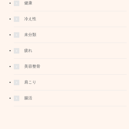
健康
冷え性
未分類
疲れ
美容整骨
肩こり
腸活