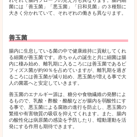
れぞれで腸内フローラの見え方も異なります。腸内細
菌には「善玉菌」「悪玉菌」「日和見菌」の３種類に
大きく分かれていて、それぞれの働きも異なります。
善玉菌
腸内に生息している菌の中で健康維持に貢献してくれ
る細菌が善玉菌です。赤ちゃんの誕生と共に細菌は腸
内に棲み始め、離乳期に入るころには善玉菌であるビ
フィズス菌が約90％を占めていますが、離乳期を過ぎ
るころには善玉菌が減り始め、悪玉菌が増える事で大
人の菌叢へと安定していきます。
善玉菌のエナルギー源は、糖分や食物繊維の発酵によ
るもので、乳酸・酢酸・酪酸などが腸内を弱酸性にす
る事で、悪玉菌による腐敗の進行を防止し、悪玉菌の
繁殖や有害物質の吸収を抑えてくれます。また、腸内
の酸性化は病原菌の感染を予防したり、蠕動運動を活
発にする作用も期待できます。