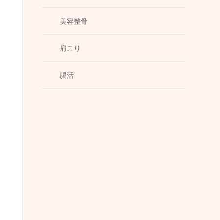
美容整骨
肩こり
腸活