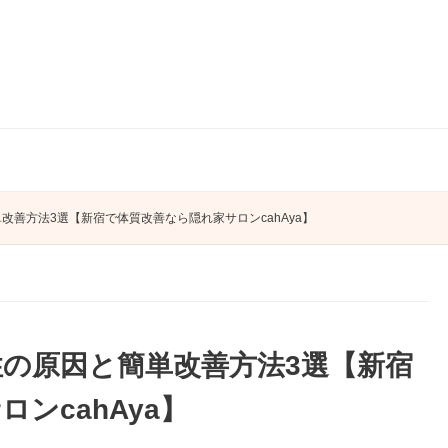
善方法3選【新宿で体質改善なら隠れ家サロンcahAya】
の原因と簡単改善方法3選【新宿
ンcahAya】