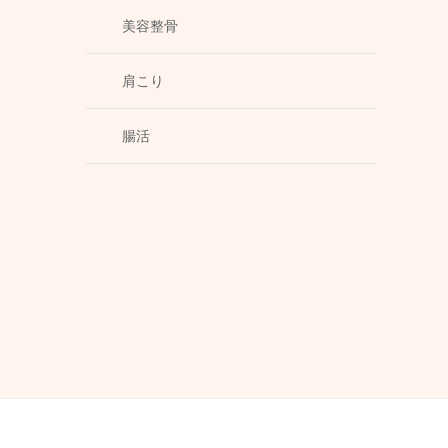
美容整骨
肩こり
腸活