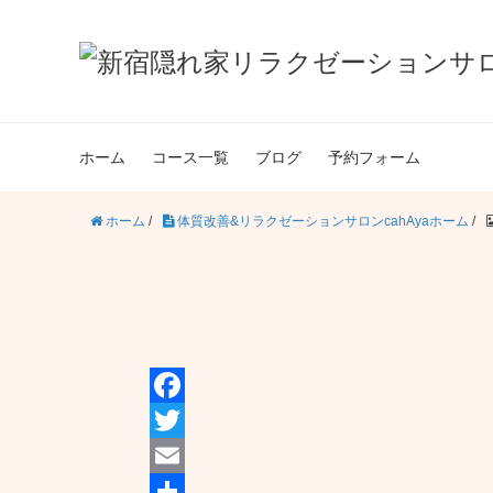
ホーム
コース一覧
ブログ
予約フォーム
ホーム
/
体質改善&リラクゼーションサロンcahAyaホーム
/
F
a
T
c
w
E