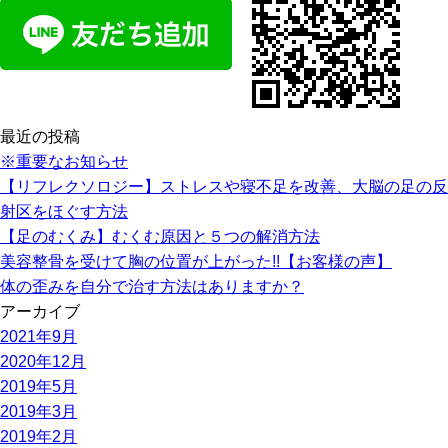
b
o
o
k
最近の投稿
※重要なお知らせ
【リフレクソロジー】ストレスや寝不足を改善、大脳の足の反
射区をほぐす方法
【足のむくみ】むくむ原因と５つの解消方法
美容整骨を受けて胸の位置が上がった!!【お客様の声】
体の歪みを自分で治す方法はありますか？
アーカイブ
2021年9月
2020年12月
2019年5月
2019年3月
2019年2月