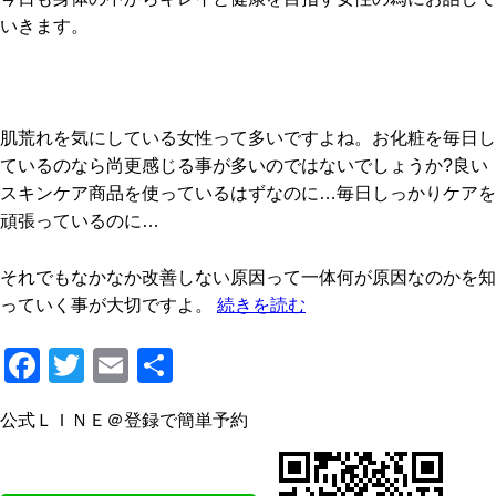
いきます。
肌荒れを気にしている女性って多いですよね。お化粧を毎日し
ているのなら尚更感じる事が多いのではないでしょうか?良い
スキンケア商品を使っているはずなのに…毎日しっかりケアを
頑張っているのに…
それでもなかなか改善しない原因って一体何が原因なのかを知
っていく事が大切ですよ。
続きを読む
F
T
E
共
a
wi
m
有
公式ＬＩＮＥ＠登録で簡単予約
c
tt
ail
e
er