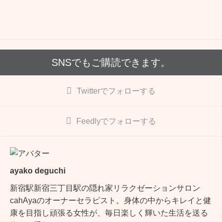
o
o
k
SNSでもご購読できます。
Twitter
でフォローする
Feedly
でフォローする
ayako deguchi
新宿駅新宿三丁目駅の隠れ家リラクゼーションサロン
cahAyaのオーナーセラピスト。身体の中からキレイと健
康を目指し頑張る女性が、毎日楽しく輝いた生活を送る