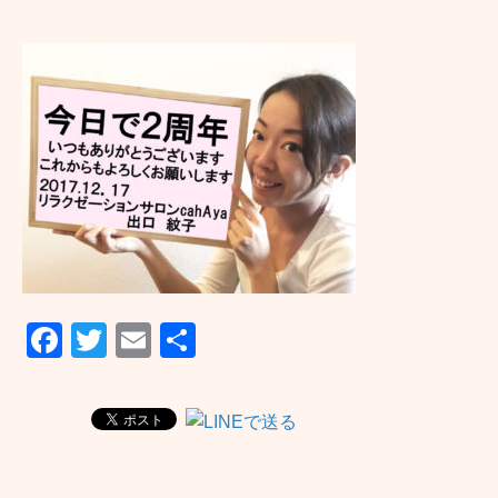
F
T
E
共
a
wi
m
有
c
tt
ail
e
er
b